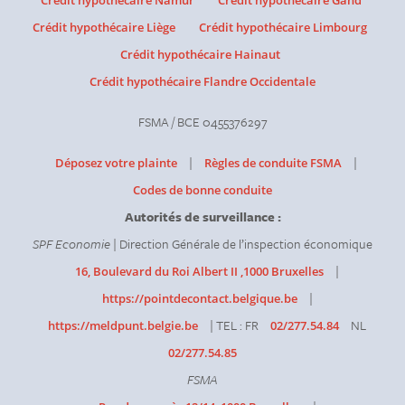
Crédit hypothécaire Namur
Crédit hypothécaire Gand
Crédit hypothécaire Liège
Crédit hypothécaire Limbourg
Crédit hypothécaire Hainaut
Crédit hypothécaire Flandre Occidentale
FSMA / BCE 0455376297
|
|
Déposez votre plainte
Règles de conduite FSMA
Codes de bonne conduite
Autorités de surveillance :
SPF Economie
| Direction Générale de l’inspection économique
|
16, Boulevard du Roi Albert II ,1000 Bruxelles
|
https://pointdecontact.belgique.be
| TEL : FR
NL
https://meldpunt.belgie.be
02/277.54.84
02/277.54.85
FSMA