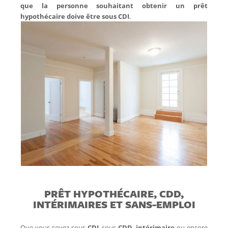
que la personne souhaitant obtenir un prêt
hypothécaire doive être sous CDI
.
PRÊT HYPOTHÉCAIRE, CDD,
INTÉRIMAIRES ET SANS-EMPLOI
Que vous soyez sous
CDI
, sous
CDD
,
intérimaire
ou encore