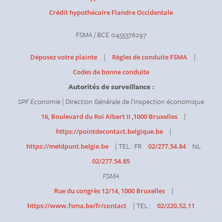
Crédit hypothécaire Flandre Occidentale
FSMA / BCE 0455376297
|
|
Déposez votre plainte
Règles de conduite FSMA
Codes de bonne conduite
Autorités de surveillance :
SPF Economie
| Direction Générale de l’inspection économique
|
16, Boulevard du Roi Albert II ,1000 Bruxelles
|
https://pointdecontact.belgique.be
| TEL : FR
NL
https://meldpunt.belgie.be
02/277.54.84
02/277.54.85
FSMA
|
Rue du congrès 12/14, 1000 Bruxelles
| TEL :
https://www.fsma.be/fr/contact
02/220.52.11