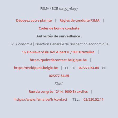
FSMA / BCE 0455376297
|
|
Déposez votre plainte
Règles de conduite FSMA
Codes de bonne conduite
Autorités de surveillance :
SPF Economie
| Direction Générale de l’inspection économique
|
16, Boulevard du Roi Albert II ,1000 Bruxelles
|
https://pointdecontact.belgique.be
| TEL : FR
NL
https://meldpunt.belgie.be
02/277.54.84
02/277.54.85
FSMA
|
Rue du congrès 12/14, 1000 Bruxelles
| TEL :
https://www.fsma.be/fr/contact
02/220.52.11